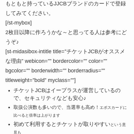
もともと持っているJJCBブランドのカードで登録
してみてください。
[/st-mybox]
2枚目以降に作ろうかな～と思ってる人は参考にど
うぞ♪
[st-midasibox-intitle title=”チケットJCBがオススメ
な理由” webicon=”” bordercolor=”” color=””
bgcolor=”” borderwidth=”” borderradius=””
titleweight=”bold” myclass=””]
チケットJCBはイープラスが運営している
の
で、セキュリティなども安心♪
取扱公演数も多いので、当選率も高め
！
エポスカードに
比べると倍率は上がります
初めて利用するとチケットが取りやすい
という意
見も