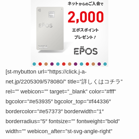
[st-mybutton url=”https://click.j-a-
net.jp/2205309/578080/” title=”詳しくはコチラ”
rel=”” webicon=”” target=”_blank” color=”#fff”
bgcolor=”#e53935″ bgcolor_top=”#f44336″
bordercolor=”#e57373″ borderwidth=”1″
borderradius=”5″ fontsize=”” fontweight=”bold”
width=”” webicon_after=”st-svg-angle-right”