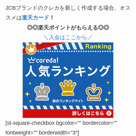
JCBブランドのクレカを新しく作成する場合、オス
スメは
楽天カード
！
◎◎楽天ポイントがもらえる◎◎
＼入会はここから／
[st-square-checkbox bgcolor=”” bordercolor=””
fontweight=”” borderwidth=”3″]