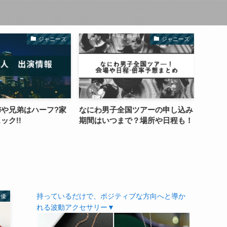
ジャニーズ
ジャニーズ
や兄弟はハーフ?家
なにわ男子全国ツアーの申し込み
二宮和
ク!!
期間はいつまで？場所や日程も！
は？料
持っているだけで、
ポジティブな方向へと導か
女優
れる波動アクセサリー▼