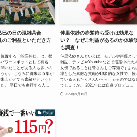
己巳の日の混雑具合
仲里依紗の赤髪待ち受けは効果な
札のご利益といただき方
い？ なぜご利益があるのか体験
も調査！
に位置する「蛇窪神社」は、都
仲里依紗さんといえば、モデルや声優とし
のパワースポットとして有名
雑誌、テレビやYoutubeなどで活躍中の大
を聞いたことがある人も多いの
女優であることは皆さんもご存知ですよね
うか。 ちなみに御朱印収集が
凛とした素敵な笑顔が印象的な女性で、憧
御朱印がとても素敵だというと
ている人もたくさんいらっしゃるのではな
た。 平日でも参拝する人...
でしょうか。 2021年には自身プロデュ...
2023年9月15日
豆知識