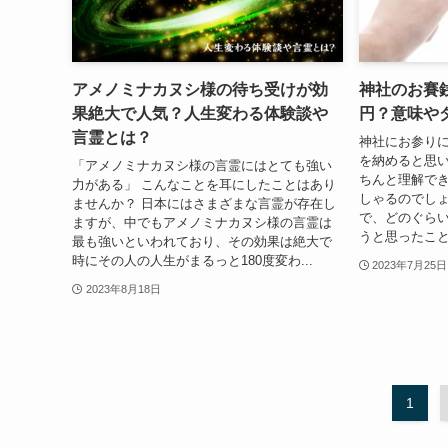
アメノミナカヌシ様の待ち受けが効
神社のお賽銭
果絶大で人気？人生変わる体験談や
円？意味や
言霊とは？
神社にお参り
を納めると思い
「アメノミナカヌシ様の言霊にはとても強い
ちんと理解で
力がある」 こんなことを耳にしたことはあり
しゃるのでしょ
ませんか？ 日本にはさまざまな言霊が存在し
で、どのぐら
ますが、中でもアメノミナカヌシ様の言霊は
うと思ったこと
最も強いといわれており、その効果は絶大で
時にその人の人生がまるっと180度変わ...
2023年7月25日
2023年8月18日
1