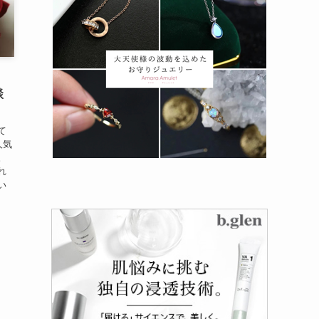
談
て
人気
。
れ
い