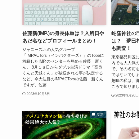
佐藤新(IMP.)の身長体重は？入所日や
蛇窪神社の
あだ名などプロフィールまとめ！
は？ 夢巳
も調査！
ジャニーズJr.の人気グループ
「IMPACTors（インパクターズ）」のTobeに
東京都品川区
移籍したIMP.のセンターを務める佐藤 新く
内でも大人気
ん。 8月１８日からダブル主演ドラマ「高良
で、その名前
くんと天城くん」が放送される事が決定する
ではないでしょ
など、今大注目のIMPACTorsの佐藤 新くん
趣味の私は、
ですが、佐藤...
ころで知りまし
2023年10月6日
2023年9月20日
話題