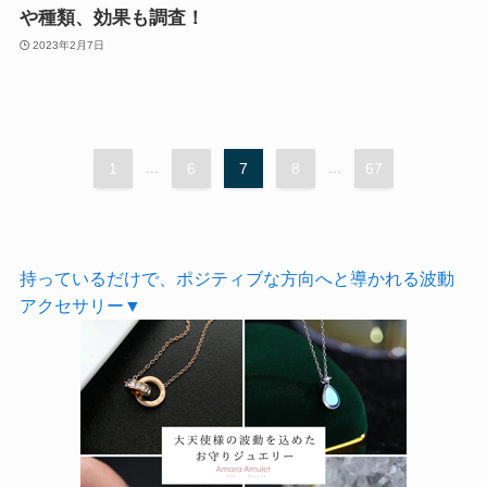
や種類、効果も調査！
2023年2月7日
1
...
6
7
8
...
67
持っているだけで、
ポジティブな方向へと導かれる波動
アクセサリー▼