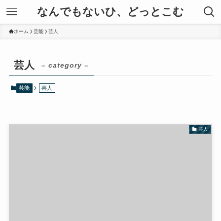
なんでもないひ、どっとこむ
ホーム
芸能
芸人
芸人
– category –
芸能
芸人
芸人