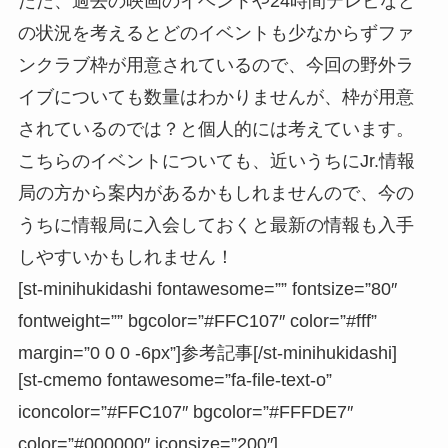
ただ、過去の映画のイベントや24時間テレビなど
の状況を考えるとどのイベントも少なからずファ
ンクラブ枠が用意されているので、今回の野外ラ
イブについても数量はわかりませんが、枠が用意
されているのでは？と個人的には考えています。
こちらのイベントについても、近いうちにJr.情報
局の方から案内があるかもしれませんので、今の
うちに情報局に入会しておくと最新の情報も入手
しやすいかもしれません！
[st-minihukidashi fontawesome=”” fontsize=”80″
fontweight=”” bgcolor=”#FFC107″ color=”#fff”
margin=”0 0 0 -6px”]参考記事[/st-minihukidashi]
[st-cmemo fontawesome=”fa-file-text-o”
iconcolor=”#FFC107″ bgcolor=”#FFFDE7″
color=”#000000″ iconsize=”200″]