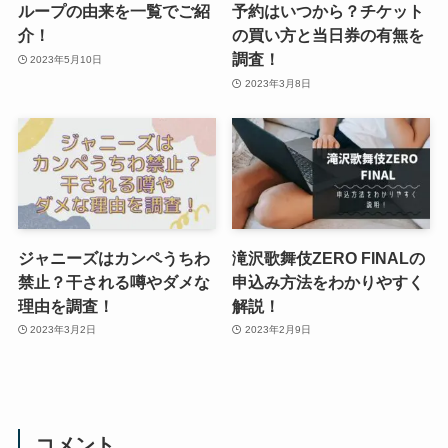
ループの由来を一覧でご紹
予約はいつから？チケット
介！
の買い方と当日券の有無を
調査！
2023年5月10日
2023年3月8日
ジャニーズはカンペうちわ
滝沢歌舞伎ZERO FINALの
禁止？干される噂やダメな
申込み方法をわかりやすく
理由を調査！
解説！
2023年3月2日
2023年2月9日
コメント