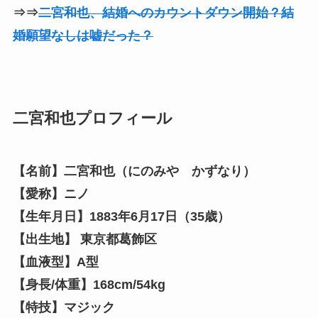
⇒⇒
二宮和也、結婚へのカウントダウン開始？結
婚願望なしは嘘だった？
二宮和也プロフィール
【名前】二宮和也（にのみや かずなり）
【愛称】ニノ
【生年月日】1883年6月17日（35歳）
【出生地】 東京都葛飾区
【血液型】A型
【身長/体重】168cm/54kg
【特技】マジック