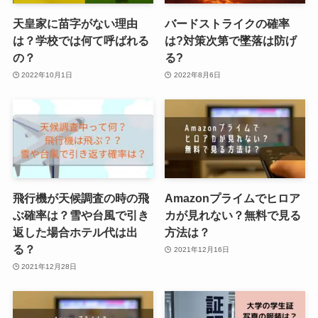
天皇家に苗字がない理由
バードストライクの確率
は？学校では何て呼ばれる
は?対策次第で墜落は防げ
の？
る?
2022年10月1日
2022年8月6日
飛行機が天候調査の時の飛
Amazonプライムでヒロア
ぶ確率は？雪や台風で引き
カが見れない？無料で見る
返した場合ホテル代は出
方法は？
る？
2021年12月16日
2021年12月28日